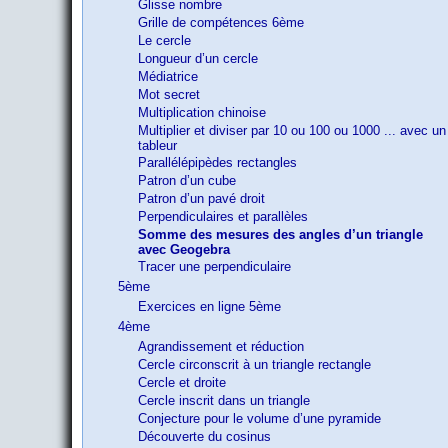
Glisse nombre
Grille de compétences 6ème
Le cercle
Longueur d’un cercle
Médiatrice
Mot secret
Multiplication chinoise
Multiplier et diviser par 10 ou 100 ou 1000 ... avec un
tableur
Parallélépipèdes rectangles
Patron d’un cube
Patron d’un pavé droit
Perpendiculaires et parallèles
Somme des mesures des angles d’un triangle
avec Geogebra
Tracer une perpendiculaire
5ème
Exercices en ligne 5ème
4ème
Agrandissement et réduction
Cercle circonscrit à un triangle rectangle
Cercle et droite
Cercle inscrit dans un triangle
Conjecture pour le volume d’une pyramide
Découverte du cosinus